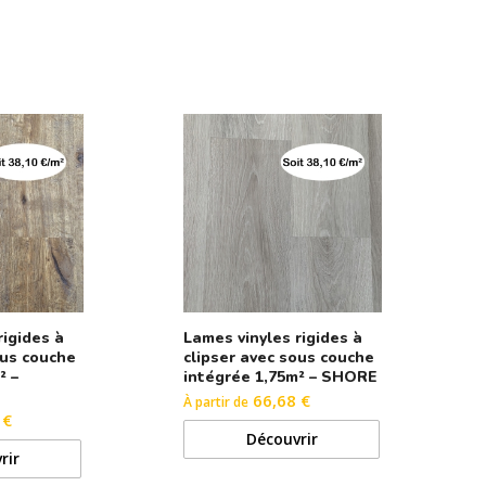
rigides à
Lames vinyles rigides à
ous couche
clipser avec sous couche
² –
intégrée 1,75m² – SHORE
66,68 €
À partir de
 €
Découvrir
rir