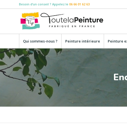
Besoin d‘un conseil ? Appelez le
06 66 01 62 63
Qui sommes-nous ?
Peinture intérieure
Peinture e
En