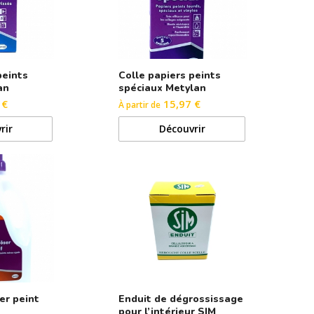
peints
Colle papiers peints
an
spéciaux Metylan
 €
15,97 €
À partir de
rir
Découvrir
er peint
Enduit de dégrossissage
pour l’intérieur SIM