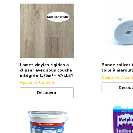
Lames vinyles rigides à
Bande calicot 
clipser avec sous couche
toile à marouf
intégrée 1,75m² – VALLEY
7,52 
À partir de
66,68 €
À partir de
Découv
Découvrir