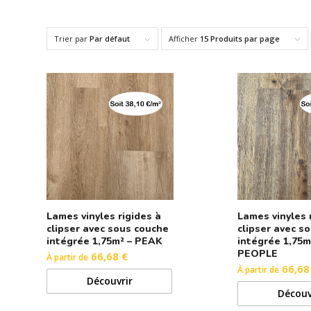
Trier par
Par défaut
Afficher
15 Produits par page
Lames vinyles rigides à
Lames vinyles 
clipser avec sous couche
clipser avec s
intégrée 1,75m² – PEAK
intégrée 1,75m
PEOPLE
66,68 €
À partir de
66,68
À partir de
Découvrir
Découv