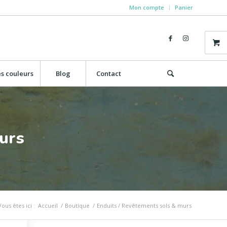
Mon compte
Panier
s couleurs
Blog
Contact
urs
Vous êtes ici :
Accueil
/
Boutique
/
Enduits / Revêtements sols & murs