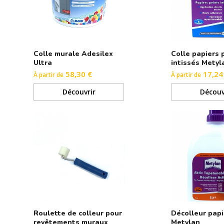
Colle murale Adesilex
Colle papiers 
Ultra
intissés Metyl
58,30 €
17,24
À partir de
À partir de
Découvrir
Découv
Roulette de colleur pour
Décolleur papi
revêtements muraux
Metylan