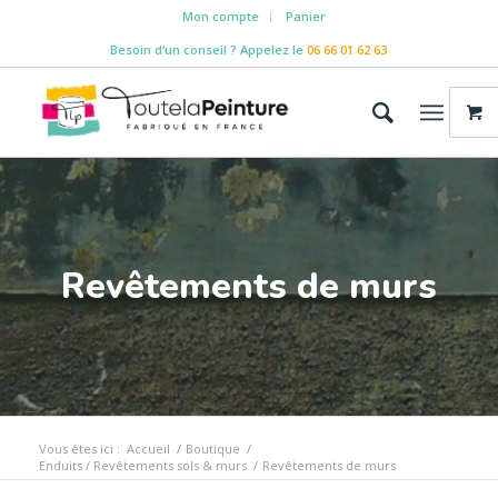
Mon compte
Panier
Besoin d‘un conseil ? Appelez le
06 66 01 62 63
Revêtements de murs
Vous êtes ici :
Accueil
/
Boutique
/
Enduits / Revêtements sols & murs
/
Revêtements de murs