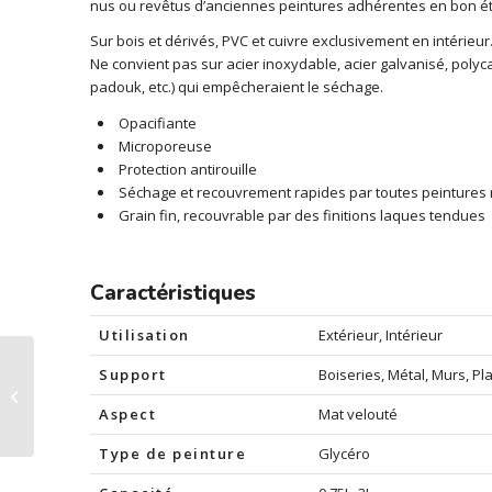
nus ou revêtus d’anciennes peintures adhérentes en bon ét
Sur bois et dérivés, PVC et cuivre exclusivement en intérieur
Ne convient pas sur acier inoxydable, acier galvanisé, polyca
padouk, etc.) qui empêcheraient le séchage.
Opacifiante
Microporeuse
Protection antirouille
Séchage et recouvrement rapides par toutes peintures
Grain fin, recouvrable par des finitions laques tendues
Caractéristiques
Utilisation
Extérieur, Intérieur
Aderprim Micro
Support
Boiseries, Métal, Murs, Pl
impression universelle
et primaire
Aspect
Mat velouté
d’accrochage, Acide
Type de peinture
Glycéro