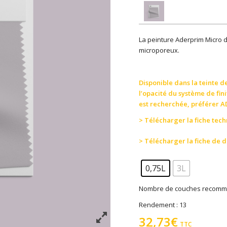
La peinture Aderprim Micro 
microporeux.
Disponible dans la teinte d
l’opacité du système de fini
est recherchée, préférer A
> Télécharger la fiche tec
> Télécharger la fiche de 
0,75L
3L
Nombre de couches recomm
Rendement : 13
32,73
€
TTC