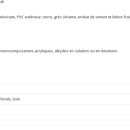
at.
.
rbonate, PVC extérieur, verre, grès cérame, enduit de ciment et béton frais
 monocomposantes acryliques, alkydes en solution ou en émulsion
afonds, Sols