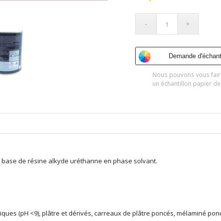
Demande d'échanti
Nous pouvons vous fair
un échantillon papier de
 à base de résine alkyde uréthanne en phase solvant.
liques (pH <9), plâtre et dérivés, carreaux de plâtre poncés, mélaminé ponc