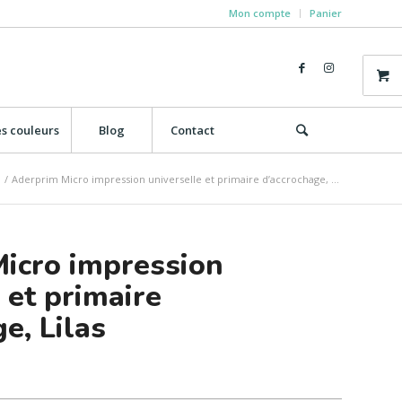
Mon compte
Panier
s couleurs
Blog
Contact
/
Aderprim Micro impression universelle et primaire d’accrochage, ...
icro impression
 et primaire
e, Lilas