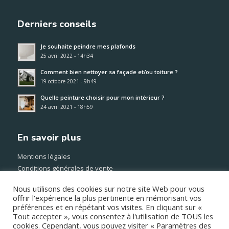
Derniers conseils
Je souhaite peindre mes plafonds
25 avril 2022 - 14h34
Comment bien nettoyer sa façade et/ou toiture ?
19 octobre 2021 - 9h49
Quelle peinture choisir pour mon intérieur ?
24 avril 2021 - 18h59
En savoir plus
Mentions légales
Conditions générales de vente
Méthode et frais de transport
Nous utilisons des cookies sur notre site Web pour vous
Paiement sécurisé
offrir l'expérience la plus pertinente en mémorisant vos
préférences et en répétant vos visites. En cliquant sur «
Tout accepter », vous consentez à l'utilisation de TOUS les
© Copyright – TOUTE LA PEINTURE –
Création Atout Point Com
cookies. Cependant, vous pouvez visiter « Paramètres des