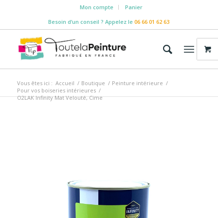
Mon compte
Panier
Besoin d‘un conseil ? Appelez le
06 66 01 62 63
Vous êtes ici :
Accueil
/
Boutique
/
Peinture intérieure
/
Pour vos boiseries intérieures
/
O2LAK Infinity Mat Velouté, Cime