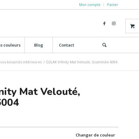
Mon compte
Panier
s couleurs
Blog
Contact
vos boiseries intérieures
/
O2LAK Infinity Mat Velouté, Graminée 6004
nity Mat Velouté,
6004
Changer de couleur