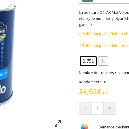
La peinture O2LAK Mat Velo
et alkyde modifiée polyurét
gamme.
> Télécharger la fiche tec
> Télécharger la fiche de 
0,75L
3L
Nombre de couches recomm
Rendement : 16
34,92
€
TTC
Demande d'échanti