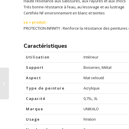
Haute résistance aux salissures, aux rayures et aux chocs
Très bonne résistance à l’eau, au lessivage et au lustrage
Certifiée NF environnement en blanc et teintes
Le + produit :
PROTECTION INFINITY : Renforce la résistance des peintures e
Caractéristiques
Utilisation
Intérieur
Support
Boiseries, Métal
O2LAK Infinity Mat
Aspect
Mat velouté
Velouté, Graminée
Type de peinture
Acrylique
6003
Capacité
0,75L, 3L
Marque
UNIKALO
Usage
Finition