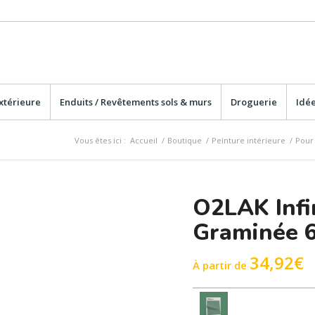
xtérieure
Enduits / Revêtements sols & murs
Droguerie
Idée
Vous êtes ici :
Accueil
/
Boutique
/
Peinture intérieure
/
Pour 
O2LAK Infi
Graminée 
34,92
€
À partir de