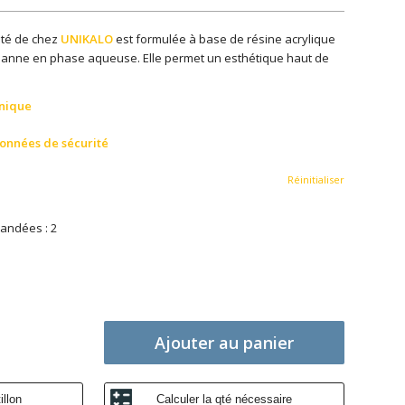
uté de chez
UNIKALO
est formulée à base de résine acrylique
hanne en phase aqueuse. Elle permet un esthétique haut de
hnique
données de sécurité
Réinitialiser
andées : 2
Ajouter au panier
llon
Calculer la qté nécessaire