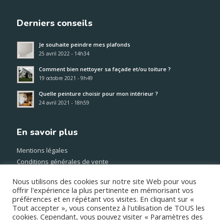
Derniers conseils
Je souhaite peindre mes plafonds
25 avril 2022 - 14h34
Comment bien nettoyer sa façade et/ou toiture ?
19 octobre 2021 - 9h49
Quelle peinture choisir pour mon intérieur ?
24 avril 2021 - 18h59
En savoir plus
Mentions légales
Conditions générales de vente
Méthode et frais de transport
Nous utilisons des cookies sur notre site Web pour vous
Paiement sécurisé
offrir l'expérience la plus pertinente en mémorisant vos
préférences et en répétant vos visites. En cliquant sur «
Tout accepter », vous consentez à l'utilisation de TOUS les
© Copyright – TOUTE LA PEINTURE –
Création Atout Point Com
cookies. Cependant, vous pouvez visiter « Paramètres des