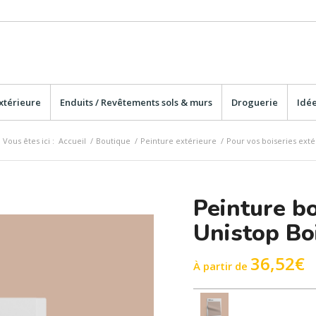
xtérieure
Enduits / Revêtements sols & murs
Droguerie
Idée
Vous êtes ici :
Accueil
/
Boutique
/
Peinture extérieure
/
Pour vos boiseries exté
Peinture bo
Unistop Bo
36,52
€
À partir de