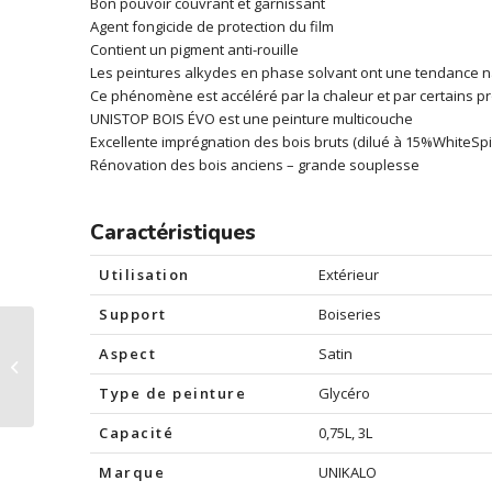
Bon pouvoir couvrant et garnissant
Agent fongicide de protection du film
Contient un pigment anti-rouille
Les peintures alkydes en phase solvant ont une tendance nat
Ce phénomène est accéléré par la chaleur et par certains pr
UNISTOP BOIS ÉVO est une peinture multicouche
Excellente imprégnation des bois bruts (dilué à 15%WhiteSpir
Rénovation des bois anciens – grande souplesse
Caractéristiques
Utilisation
Extérieur
Support
Boiseries
Peinture boiseries
Aspect
Satin
extérieures Unistop
Bois Evo, Quartz 9002
Type de peinture
Glycéro
Capacité
0,75L, 3L
Marque
UNIKALO