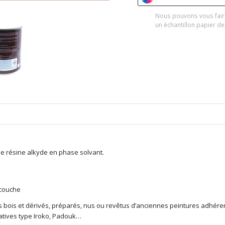
Nous pouvons vous fair
un échantillon papier de
e résine alkyde en phase solvant.
 couche
es bois et dérivés, préparés, nus ou revêtus d’anciennes peintures adhére
catives type Iroko, Padouk…