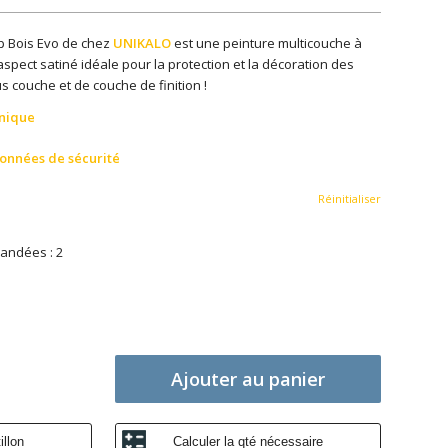
op Bois Evo de chez
UNIKALO
est une peinture multicouche à
aspect satiné idéale pour la protection et la décoration des
ous couche et de couche de finition !
hnique
données de sécurité
Réinitialiser
andées : 2
Ajouter au panier
llon
Calculer la qté nécessaire