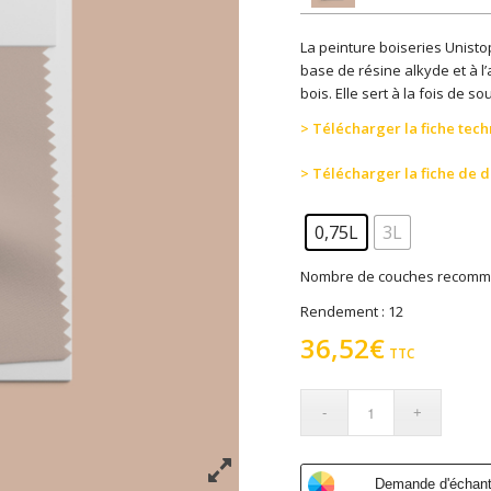
La peinture boiseries Unist
base de résine alkyde et à l’
bois. Elle sert à la fois de s
> Télécharger la fiche tec
> Télécharger la fiche de 
0,75L
3L
Nombre de couches recomm
Rendement : 12
36,52
€
TTC
Demande d'échanti