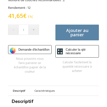
Nombre de couches recommandées : 2
Rendement : 12
41,65
€
TTC
Ajouter au
panier
Demande d'échantillon
Calculer la qté
nécessaire
Nous pouvons vous
Calculer facilement la
faire parvenir un
quantité nécessaire à
échantillon papier de la
acheter
couleur
Descriptif
Caractéristiques
Descriptif