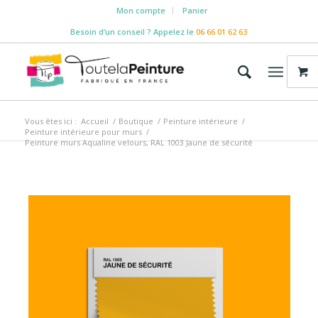
Mon compte
Panier
Besoin d‘un conseil ? Appelez le
06 66 01 62 63
Vous êtes ici :
Accueil
/
Boutique
/
Peinture intérieure
/
Peinture intérieure pour murs
/
Peinture murs Aqualine velours, RAL 1003 Jaune de sécurité