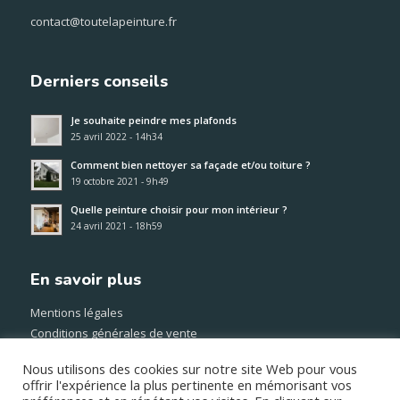
contact@toutelapeinture.fr
Derniers conseils
Je souhaite peindre mes plafonds
25 avril 2022 - 14h34
Comment bien nettoyer sa façade et/ou toiture ?
19 octobre 2021 - 9h49
Quelle peinture choisir pour mon intérieur ?
24 avril 2021 - 18h59
En savoir plus
Mentions légales
Conditions générales de vente
Méthode et frais de transport
Nous utilisons des cookies sur notre site Web pour vous
Paiement sécurisé
offrir l'expérience la plus pertinente en mémorisant vos