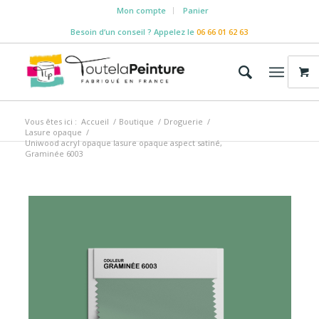
Mon compte
Panier
Besoin d‘un conseil ? Appelez le
06 66 01 62 63
Vous êtes ici :
Accueil
/
Boutique
/
Droguerie
/
Lasure opaque
/
Uniwood acryl opaque lasure opaque aspect satiné,
Graminée 6003