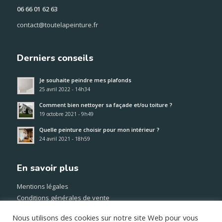
06 66 01 62 63
contact@toutelapeinture.fr
Derniers conseils
Je souhaite peindre mes plafonds
25 avril 2022 - 14h34
Comment bien nettoyer sa façade et/ou toiture ?
19 octobre 2021 - 9h49
Quelle peinture choisir pour mon intérieur ?
24 avril 2021 - 18h59
En savoir plus
Mentions légales
Conditions générales de vente
Méthode et frais de transport
Nous utilisons des cookies sur notre site Web pour vous
Paiement sécurisé