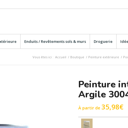
xtérieure
Enduits / Revêtements sols & murs
Droguerie
Idée
Vous êtes ici :
Accueil
/
Boutique
/
Peinture extérieure
/
Po
Peinture in
Argile 300
35,98
€
À partir de