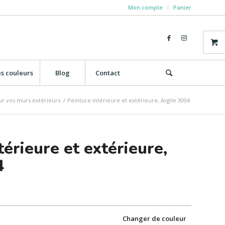
Mon compte
Panier
s couleurs
Blog
Contact
ur vos murs extérieurs
/
Peinture intérieure et extérieure, Argile 3004
térieure et extérieure,
4
Changer de couleur