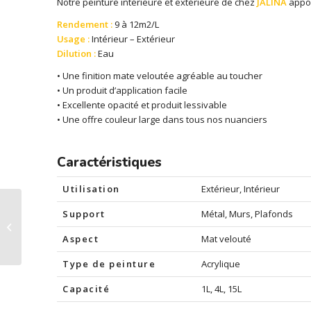
Notre peinture intérieure et extérieure de chez
JALINA
appor
Rendement :
9 à 12m2/L
Usage :
Intérieur – Extérieur
Dilution :
Eau
• Une finition mate veloutée agréable au toucher
• Un produit d’application facile
• Excellente opacité et produit lessivable
• Une offre couleur large dans tous nos nuanciers
Caractéristiques
Utilisation
Extérieur, Intérieur
Support
Métal, Murs, Plafonds
Peinture intérieure et
extérieure, Argile 3003
Aspect
Mat velouté
Type de peinture
Acrylique
Capacité
1L, 4L, 15L