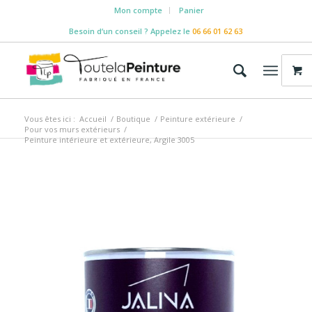
Mon compte
Panier
Besoin d‘un conseil ? Appelez le
06 66 01 62 63
Vous êtes ici :
Accueil
/
Boutique
/
Peinture extérieure
/
Pour vos murs extérieurs
/
Peinture intérieure et extérieure, Argile 3005